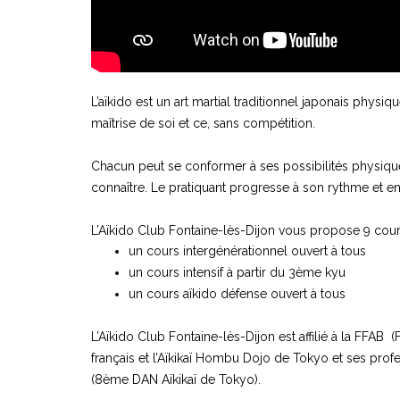
L’aïkido est un art martial traditionnel japonais phys
maîtrise de soi et ce, sans compétition.
Chacun peut se conformer à ses possibilités physique
connaître. Le pratiquant progresse à son rythme et e
L’Aïkido Club Fontaine-lès-Dijon vous propose 9 cour
un cours intergénérationnel ouvert à tous
un cours intensif à partir du 3ème kyu
un cours aïkido défense ouvert à tous
L’Aïkido Club Fontaine-lès-Dijon est affilié à la FFAB 
français et l’Aïkikaï Hombu Dojo de Tokyo et ses pr
(8ème DAN Aïkikaï de Tokyo).