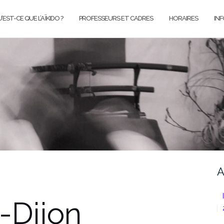
’EST-CE QUE L’AÏKIDO ?
PROFESSEURS ET CADRES
HORAIRES
IN
A
-Dijon